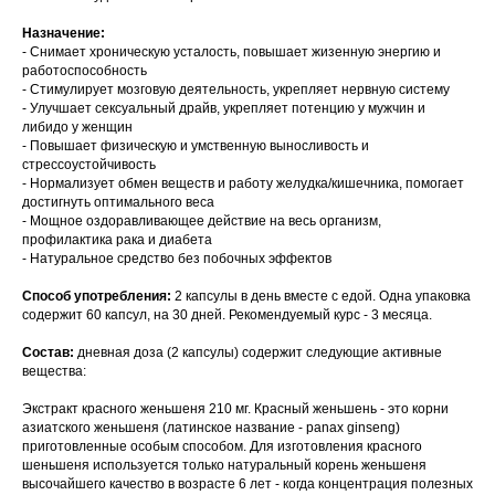
Назначение:
- Снимает хроническую усталость, повышает жизенную энергию и
работоспособность
- Стимулирует мозговую деятельность, укрепляет нервную систему
- Улучшает сексуальный драйв, укрепляет потенцию у мужчин и
либидо у женщин
- Повышает физическую и умственную выносливость и
стрессоустойчивость
- Нормализует обмен веществ и работу желудка/кишечника, помогает
достигнуть оптимального веса
- Мощное оздоравливающее действие на весь организм,
профилактика рака и диабета
- Натуральное средство без побочных эффектов
Способ употребления:
2 капсулы в день вместе с едой. Одна упаковка
содержит 60 капсул, на 30 дней. Рекомендуемый курс - 3 месяца.
Состав:
дневная доза (2 капсулы) содержит следующие активные
вещества:
Экстракт красного женьшеня
210 мг. Красный женьшень - это корни
азиатского женьшеня (латинское название - panax ginseng)
приготовленные особым способом. Для изготовления красного
шеньшеня используется только натуральный корень женьшеня
высочайшего качество в возрасте 6 лет - когда концентрация полезных