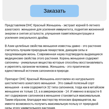
Заказать
Представляем DHC Красный Женьшень - экстракт корней 6-летнего
азиатского женьшеня для усиления иммунитета, поднятия жизненной
энергии и снятия усталости, улучшения памяти/концентрации и
усиления сексуального драйва.
В Азии целебные свойства женьшеня известны давно - это растение
считалось лучшим природным лекарством, дающим силы и
продлевающим жизнь. Современная наука подтвердила выдающиеся
медицинские свойства этого растения. Корень женьшеня содержит
сапонины - уникальные вещества которые способны восстанавливать
и укреплять организм человека. Женьшень - это практически
единственный источник сапонинов в природе.
Препарат DHC Красный Женьшень изготовлен из натурального
шестилетнего азиатского женьшеня . Это самый полезный сорт
женьшеня - в нем содержится 32 типа сапонинов, тогда как в китайском
женьшене их только 13, а в американском - 14. И именно в возрасте 6
лет содержание сапонинов в женьшене становиться максимальным.
Таким образом, благодаря мастерству японских фармацевтов, вы
имеете возможность получить максимальную пользу от природной
силы этого удивительного растения.