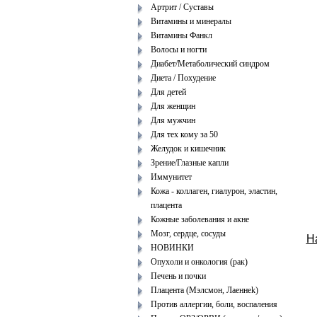
Артрит / Суставы
Витамины и минералы
Витамины Фанкл
Волосы и ногти
Диабет/Метаболический синдром
Диета / Похудение
Для детей
Для женщин
Для мужчин
Для тех кому за 50
Желудок и кишечник
Зрение/Глазные капли
Иммунитет
Кожа - коллаген, гиалурон, эластин,
плацента
Кожные заболевания и акне
Мозг, сердце, сосуды
Н
НОВИНКИ
Опухоли и онкология (рак)
Печень и почки
Плацента (Мэлcмoн, Лaеннеk)
Против аллергии, боли, воспаления