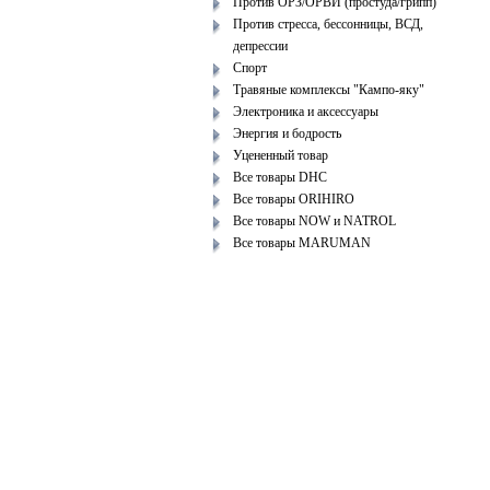
Против ОРЗ/ОРВИ (простуда/грипп)
Против стресса, бессонницы, ВСД,
депрессии
Спорт
Травяные комплексы "Кампо-яку"
Электроника и аксессуары
Энергия и бодрость
Уцененный товар
Все товары DHC
Все товары ORIHIRO
Все товары NOW и NATROL
Все товары MARUMAN