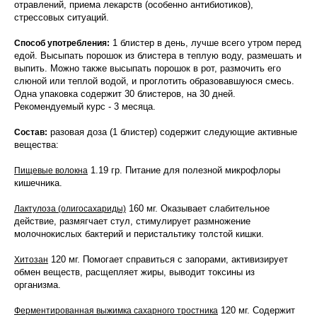
отравлений, приема лекарств (особенно антибиотиков),
стрессовых ситуаций.
1 блистер в день, лучше всего утром перед
Способ употребления:
едой. Высыпать порошок из блистера в теплую воду, размешать и
выпить. Можно также высыпать порошок в рот, размочить его
слюной или теплой водой, и проглотить образовавшуюся смесь.
Одна упаковка содержит 30 блистеров, на 30 дней.
Рекомендуемый курс - 3 месяца.
разовая доза (1 блистер) содержит следующие активные
Состав:
вещества:
1.19 гр. Питание для полезной микрофлоры
Пищевые волокна
кишечника.
160 мг. Оказывает слабительное
Лактулоза (олигосахариды)
действие, размягчает стул, стимулирует размножение
молочнокислых бактерий и перистальтику толстой кишки.
120 мг. Помогает справиться с запорами, активизирует
Хитозан
обмен веществ, расщепляет жиры, выводит токсины из
организма.
120 мг. Содержит
Ферментированная выжимка сахарного тростника