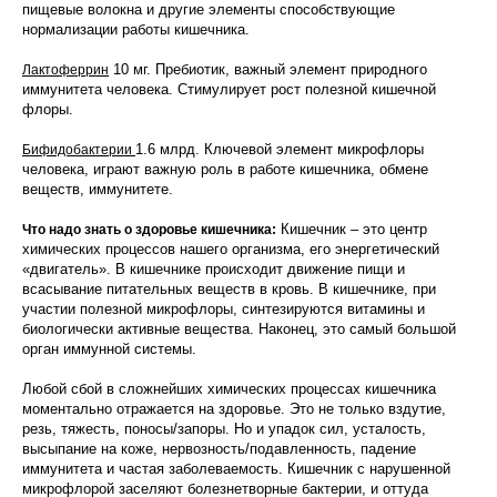
пищевые волокна и другие элементы способствующие
нормализации работы кишечника.
10 мг. Пребиотик, важный элемент природного
Лактоферрин
иммунитета человека. Стимулирует рост полезной кишечной
флоры.
1.6 млрд. Ключевой элемент микрофлоры
Бифидобактерии
человека, играют важную роль в работе кишечника, обмене
веществ, иммунитете.
Кишечник – это центр
Что надо знать о здоровье кишечника:
химических процессов нашего организма, его энергетический
«двигатель». В кишечнике происходит движение пищи и
всасывание питательных веществ в кровь. В кишечнике, при
участии полезной микрофлоры, синтезируются витамины и
биологически активные вещества. Наконец, это самый большой
орган иммунной системы.
Любой сбой в сложнейших химических процессах кишечника
моментально отражается на здоровье. Это не только вздутие,
резь, тяжесть, поносы/запоры. Но и упадок сил, усталость,
высыпание на коже, нервозность/подавленность, падение
иммунитета и частая заболеваемость. Кишечник с нарушенной
микрофлорой заселяют болезнетворные бактерии, и оттуда