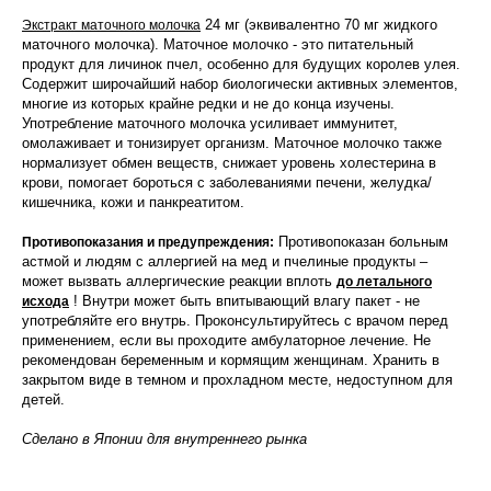
24 мг (эквивалентно 70 мг жидкого
Экстракт маточного молочка
маточного молочка). Маточное молочко - это питательный
продукт для личинок пчел, особенно для будущих королев улея.
Содержит широчайший набор биологически активных элементов,
многие из которых крайне редки и не до конца изучены.
Употребление маточного молочка усиливает иммунитет,
омолаживает и тонизирует организм. Маточное молочко также
нормализует обмен веществ, снижает уровень холестерина в
крови, помогает бороться с заболеваниями печени, желудка/
кишечника, кожи и панкреатитом.
Противопоказан больным
Противопоказания и предупреждения:
астмой и людям с аллергией на мед и пчелиные продукты –
может вызвать аллергические реакции вплоть
до летального
! Внутри может быть впитывающий влагу пакет - не
исхода
употребляйте его внутрь. Проконсультируйтесь с врачом перед
применением, если вы проходите амбулаторное лечение. Не
рекомендован беременным и кормящим женщинам. Хранить в
закрытом виде в темном и прохладном месте, недоступном для
детей.
Сделано в Японии для внутреннего рынка