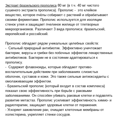
80 мг (в т.ч. 40 мг чистого
Экстракт бразильского прополиса
сушеного экстракта прополиса). Прополис - это клейкое
вещество, которое пчёлы собирают с растений и обрабатывают
своими ферментами. Прополис используется для изоляции
стенок улея и защищает пчелиное жилище от тлетворных
микроорганизмов. Различают 3 вида прополиса: бразильский,
европейский и российский.
Прополис обладает рядом уникальных целебных свойств:
- Сильный природный антибиотик. Эффективно уничтожает
бактерии, вирусы и грибки без побочных эффектов лекарственных
антибиотиков. Бактерии не в состоянии адаптироваться к
прополису.
- Содержит флавоноиды, которые обладают противо-
воспалительным действием при заболеваниях слизистых
оболочек, суставов и кожи. Это также сильные антиоксиданты с
омолаживающим эффектом.
- Бразильский прополис (который входит в состав комплекса)
показал свою эффективность при борьбе с раковыми
заболеваниями. Он способен убивать раковые клетки и подавлять
развитие метастаз. Прополис усиливает эффективность химио- и
радиотерапии, защищает здоровые клетки от поражения.
- Ускоряет заживление ран, очищает клеточные мембраны от
холестерина, укрепляет стенки сосудов.