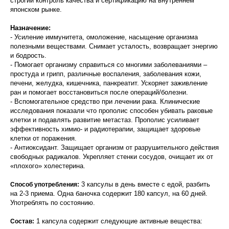
строгий контроль качества и сертификацию на внутреннем
японском рынке.
Назначение:
- Усиление иммунитета, омоложение, насыщение организма
полезными веществами. Снимает усталость, возвращает энергию
и бодрость.
- Помогает организму справиться со многими заболеваниями –
простуда и грипп, различные воспаления, заболевания кожи,
печени, желудка, кишечника, панкреатит. Ускоряет заживление
ран и помогает восстановиться после операций/болезни.
- Вспомогательное средство при лечении рака. Клинические
исследования показали что прополис способен убивать раковые
клетки и подавлять развитие метастаз. Прополис усиливает
эффективность химио- и радиотерапии, защищает здоровые
клетки от поражения.
- Антиоксидант. Защищает организм от разрушительного действия
свободных радикалов. Укрепляет стенки сосудов, очищает их от
«плохого» холестерина.
3 капсулы в день вместе с едой, разбить
Способ употребления:
на 2-3 приема. Одна баночка содержит 180 капсул, на 60 дней.
Употреблять по состоянию.
1 капсула содержит следующие активные вещества:
Состав: